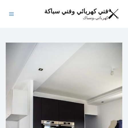
خطي
Main
لى
فني كهربائي وفني سباكة
Menu
لمحتوى
كهربائي،وسباك