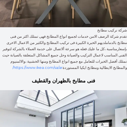
شركة نركيب مطابخ
تقدم شركة الرصف الامن خدمات لجميع انواع المطابخ فهى تمتلك اكثر من فنى
مطابخ بالدماملديهم الخبرة الكبيرة فى تركيب المطابخ والكثير من الاعمال الاخرى
بإسعارمناسبة ،كل ما عليك فعله هو سرعة ألاتصال على خدمة العملاء بالشركة لتوفير
الفنى المناسب لاعمال التركيب والصيانة وحل جميع المشاكل المتعلقة بالصيانة حيث
نمتلك أفضل الخبرات للتعامل مع جميع انواع المطابخ ومنها الخشبية ،والالمنيوم
والمطابخ الايطالية ومطابخ ايكيا المستوردة
https://www.ikea.com/sa/ar/
فنى مطابخ بالظهران والقطيف