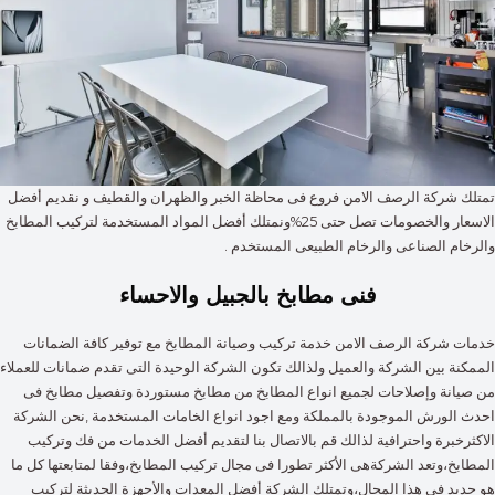
تمتلك شركة الرصف الامن فروع فى محاظة الخبر والظهران والقطيف و نقديم أفضل
الاسعار والخصومات تصل حتى 25%ونمتلك أفضل المواد المستخدمة لتركيب المطابخ
والرخام الصناعى والرخام الطبيعى المستخدم .
فنى مطابخ بالجبيل والاحساء
خدمات شركة الرصف الامن خدمة تركيب وصيانة المطابخ مع توفير كافة الضمانات
الممكنة بين الشركة والعميل ولذالك تكون الشركة الوحيدة التى تقدم ضمانات للعملاء
من صيانة وإصلاحات لجميع انواع المطابخ من مطابخ مستوردة وتفصيل مطابخ فى
احدث الورش الموجودة بالمملكة ومع اجود انواع الخامات المستخدمة ,نحن الشركة
الاكثرخبرة واحترافية لذالك قم بالاتصال بنا لتقديم أفضل الخدمات من فك وتركيب
المطابخ،وتعد الشركةهى الأكثر تطورا فى مجال تركيب المطابخ،وفقا لمتابعتها كل ما
هو جديد فى هذا المجال،وتمتلك الشركة أفضل المعدات والأجهزة الحديثة لتركيب