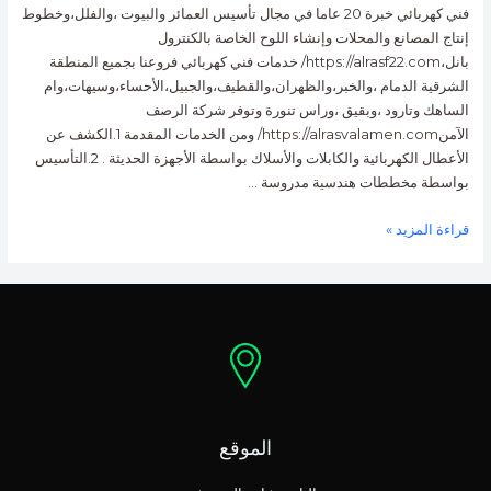
فني كهربائي خبرة 20 عاما في مجال تأسيس العمائر والبيوت ،والفلل،وخطوط
إنتاج المصانع والمحلات وإنشاء اللوح الخاصة بالكنترول
بانل،https://alrasf22.com/ خدمات فني كهربائي فروعنا بجميع المنطقة
الشرقية الدمام ،والخبر،والظهران،والقطيف،والجبيل،الأحساء،وسيهات،وام
الساهك وتارود ،وبقيق ،وراس تنورة وتوفر شركة الرصف
الآمنhttps://alrasvalamen.com/ ومن الخدمات المقدمة 1.الكشف عن
الأعطال الكهربائية والكابلات والأسلاك بواسطة الأجهزة الحديثة . 2.التأسيس
بواسطة مخططات هندسية مدروسة …
قراءة المزيد »
الموقع