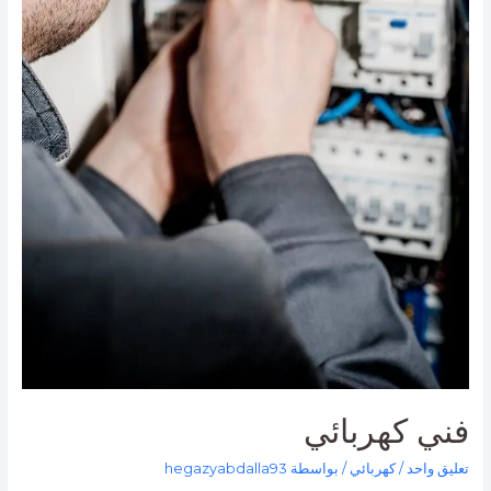
فني كهربائي
تعليق واحد
/
كهربائي
/ بواسطة
hegazyabdalla93