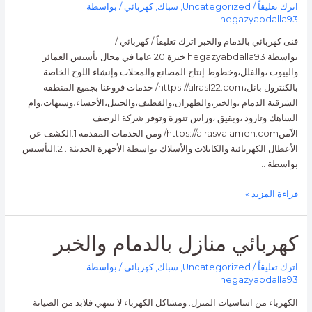
اترك تعليقاً
/
Uncategorized
,
سباك
,
كهربائي
/ بواسطة
hegazyabdalla93
فنى كهربائي بالدمام والخبر اترك تعليقاً / كهربائي /
بواسطة hegazyabdalla93 خبرة 20 عاما في مجال تأسيس العمائر
والبيوت ،والفلل،وخطوط إنتاج المصانع والمحلات وإنشاء اللوح الخاصة
بالكنترول بانل،https://alrasf22.com/ خدمات فروعنا بجميع المنطقة
الشرقية الدمام ،والخبر،والظهران،والقطيف،والجبيل،الأحساء،وسيهات،وام
الساهك وتارود ،وبقيق ،وراس تنورة وتوفر شركة الرصف
الآمنhttps://alrasvalamen.com/ ومن الخدمات المقدمة 1.الكشف عن
الأعطال الكهربائية والكابلات والأسلاك بواسطة الأجهزة الحديثة . 2.التأسيس
بواسطة …
قراءة المزيد »
كهربائي
كهربائي منازل بالدمام والخبر
منازل
بالدمام
اترك تعليقاً
/
Uncategorized
,
سباك
,
كهربائي
/ بواسطة
hegazyabdalla93
والخبر
الكهرباء من اساسيات المنزل. ومشاكل الكهرباء لا تنتهي فلابد من الصيانة