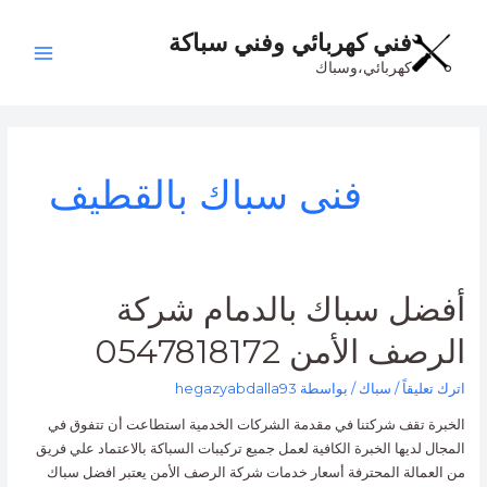
خطي
Main
لى
فني كهربائي وفني سباكة
Menu
لمحتوى
كهربائي،وسباك
فنى سباك بالقطيف
أفضل
أفضل سباك بالدمام شركة
سباك
الرصف الأمن 0547818172
بالدمام
شركة
اترك تعليقاً
/
سباك
/ بواسطة
hegazyabdalla93
الرصف
الأمن
الخبرة تقف شركتنا في مقدمة الشركات الخدمية استطاعت أن تتفوق في
0547818172
المجال لديها الخبرة الكافية لعمل جميع تركيبات السباكة بالاعتماد علي فريق
من العمالة المحترفة أسعار خدمات شركة الرصف الأمن يعتبر افضل سباك