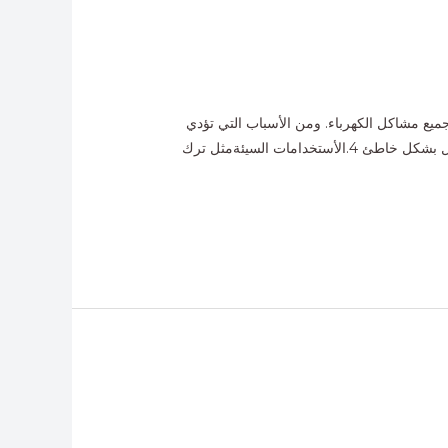
جميع مشاكل الكهرباء. ومن الأسباب التي تؤدي
الى الأعطال الكهربائية. التوصيلات الخاطئة وترجع الى استخدام اسلاك ومفاتيح سيئة. 2.عدم وعى وكفاءة الكهربائي 3.توزيع الأحمال بشكل خاطئ 4.الأستخدامات السيئةمثل ترك