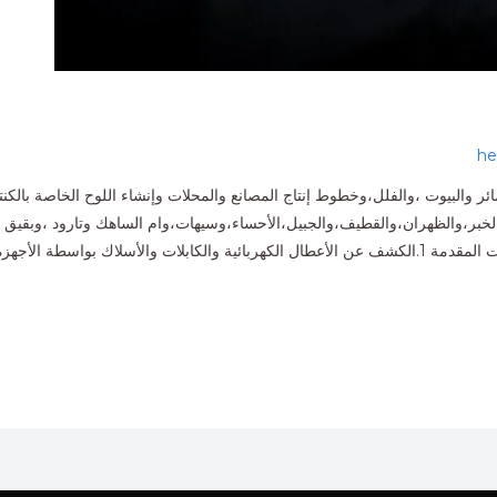
he
والخبر،والظهران،والقطيف،والجبيل،الأحساء،وسيهات،وام الساهك وتارود ،وبقي