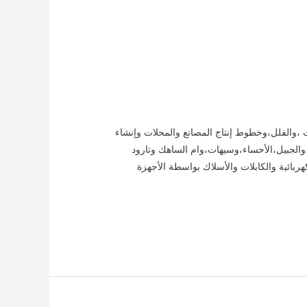
hega خبرة 20 عاما في مجال تأسيس العمائر والبيوت ،والفلل،وخطوط إنتاج المصانع والمحلات وإنشاء
،والظهران،والقطيف،والجبيل،الأحساء،وسيهات،وام الساهك وتارود
https://alra/ ومن الخدمات المقدمة 1.الكشف عن الأعطال الكهربائية والكابلات والأسلاك بواسطة الأجهزة