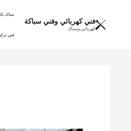
خطي
لى
سباك بال
لمحتوى
فني كهربائي وفني سباكة
كهربائي،وسباك
فني تركي