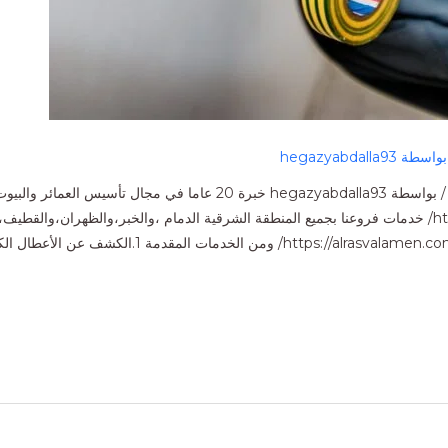
بواسطة
hegazyabdalla93
فنى كهربائي بالدمام والخبر اترك تعليقاً / كهربائي / بواسطة zyabdalla93
اللوح الخاصة بالكنترول بانل،https://alrasf22.com/ خدمات فروعنا بجميع المنطقة الشرقية الدمام ،والخبر
،وبقيق ،وراس تنورة وتوفر شركة الرصف الآمنsvalamen.com