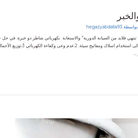
الخبر
بواسطة
hegazyabdalla93
 تنتهي فلابد من الصيانة الدورية” والاستعانة بكهربائي شاطر ذو خبرة. في حل 
 …