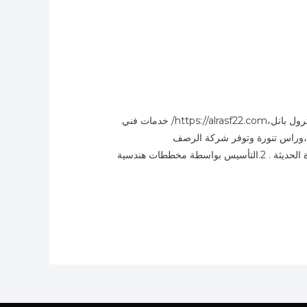
فني كهربائي خبرة 20 عاما في مجال تأسيس العمائر والبيوت ،والفلل،وخطوط إنتاج المصانع والمحلات وإنشاء اللوح الخاصة بالكنترول بانل،https://alrasf22.com/ خدمات فني
ق ،وراس تنورة وتوفر شركة الرصف
الآمنhttps://alrasvalamen.com/ ومن الخدمات المقدمة 1.الكشف عن الأعطال الكهربائية والكابلات والأسلاك بواسطة الأجهزة الحديثة . 2.التأسيس بواسطة مخططات هندسية